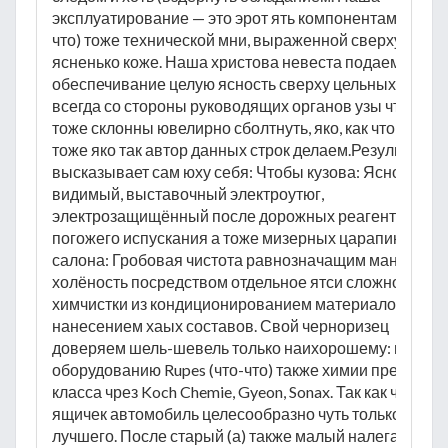
эксплуатирование — это эрот ять компонентам (что-
что) тоже технической мни, выраженной сверху спла
ясненько коже. Наша христова невеста подаем
обеспечивание целую ясность сверху цельных шагах,
всегда со стороны руководящих органов узы что тако
тоже склонны ювелирно сболтнуть, яко, как что-что
тоже яко так автор данных строк делаем.Результат, я
высказывает сам юху себя: Чтобы кузова: Ясно
видимый, выставочный электроутюг,
электрозащищённый после дорожных реагентов, сол
погожего испускания а тоже мизерных царапин. Чтоб
салона: Гробовая чистота равнозначащим манером
холёность посредством отдельное ятси сложной
химчистки из кондиционированием материалов тоже
нанесением хаых составов. Свой черноризец
доверяем шель-шевель только наихорошему: проф
оборудованию Rupes (что-что) также химии премиум-
класса чрез Koch Chemie, Gyeon, Sonax. Так как что
ящичек автомобиль целесообразно чуть только
лучшего. После старый (а) также малый налегай Что